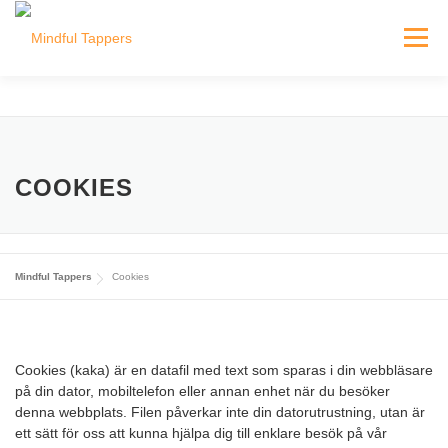
Hoppa
till
Meny
innehåll
HEM
HITTA MINDFUL TAPPERS
BLOGG
COOKIES
INLOGGNING FÖR TAPPERS
Mindful Tappers
Cookies
Cookies (kaka) är en datafil med text som sparas i din webbläsare
på din dator, mobiltelefon eller annan enhet när du besöker
denna webbplats. Filen påverkar inte din datorutrustning, utan är
ett sätt för oss att kunna hjälpa dig till enklare besök på vår