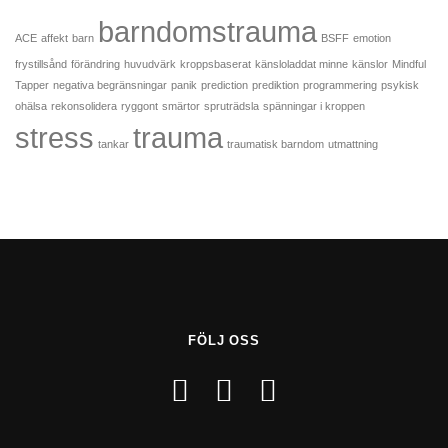
barndomstrauma
ACE
affekt
barn
BSFF
emotion
frystillsånd
förändring
huvudvärk
kroppsbaserat
känsloladdat minne
känslor
Mindful
Tapper
negativa begränsningar
panik
prediction
prediktion
programmering
psykisk
ohälsa
rekonsolidera
ryggont
smärtor
spruträdsla
spänningar i kroppen
stress
trauma
tankar
traumatisk barndom
utmattning
FÖLJ OSS