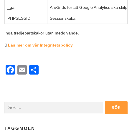
_ga
Används för att Google Analytics ska skilja
PHPSESSID
Sessionskaka
Inga tredjepartskakor utan medgivande.
Läs mer om vår Integritetspolicy
Facebook
Email
Dela
Sök
efter:
TAGGMOLN