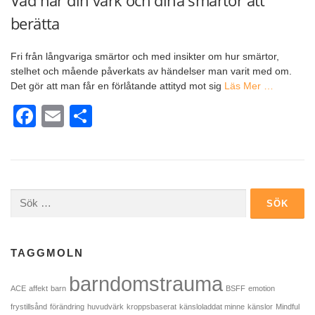
berätta
Fri från långvariga smärtor och med insikter om hur smärtor,
stelhet och mående påverkats av händelser man varit med om.
Det gör att man får en förlåtande attityd mot sig
Läs Mer …
Facebook
Email
Dela
Sök
efter:
TAGGMOLN
barndomstrauma
ACE
affekt
barn
BSFF
emotion
frystillsånd
förändring
huvudvärk
kroppsbaserat
känsloladdat minne
känslor
Mindful