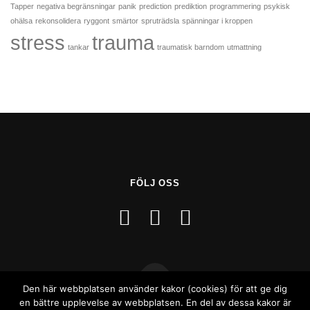
Tapper
negativa begränsningar
panik
prediction
prediktion
programmering
psykisk
ohälsa
rekonsolidera
ryggont
smärtor
spruträdsla
spänningar i kroppen
stress
trauma
tankar
traumatisk barndom
utmattning
FÖLJ OSS
Den här webbplatsen använder kakor (cookies) för att ge dig
en bättre upplevelse av webbplatsen. En del av dessa kakor är