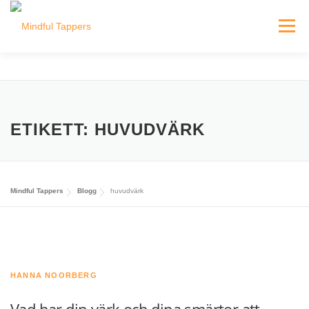
Hoppa
till
Meny
innehåll
HEM
HITTA MINDFUL TAPPERS
BLOGG
ETIKETT:
HUVUDVÄRK
INLOGGNING FÖR TAPPERS
Mindful Tappers
Blogg
huvudvärk
HANNA NOORBERG
Vad har din värk och dina smärtor att