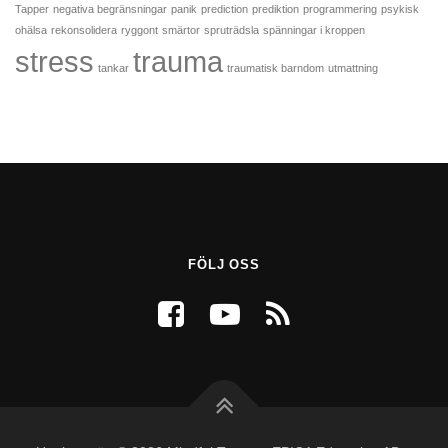
Tapper
negativa begränsningar
panik
prediction
prediktion
programmering
psykisk
ohälsa
rekonsolidera
ryggont
smärtor
spruträdsla
spänningar i kroppen
stress
trauma
tankar
traumatisk barndom
utmattning
FÖLJ OSS