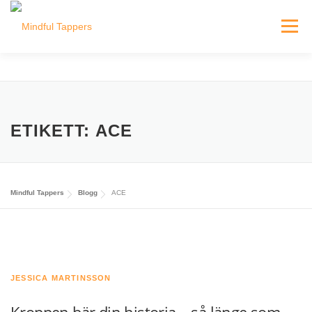
Hoppa
till
Meny
innehåll
HEM
HITTA MINDFUL TAPPERS
BLOGG
ETIKETT:
ACE
INLOGGNING FÖR TAPPERS
Mindful Tappers
Blogg
ACE
JESSICA MARTINSSON
Kroppen bär din historia… så länge som