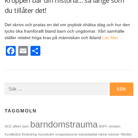
du tillåter det!
Det skrivs och pratas en del om psykisk ohälsa idag och hur den
tycks öka framförallt bland barn och ungdomar. Vårt samhälle
ställer relativt höga krav på människan och ibland
Läs Mer …
Facebook
Email
Dela
Sök
efter:
TAGGMOLN
barndomstrauma
ACE
affekt
barn
BSFF
emotion
frystillsånd
förändring
huvudvärk
kroppsbaserat
känsloladdat minne
känslor
Mindful