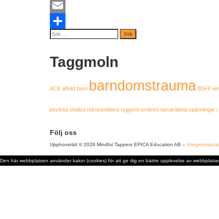
Facebook
Email
Sök
Dela
efter:
Taggmoln
barndomstrauma
ACE
affekt
barn
BSFF
em
psykisk ohälsa
rekonsolidera
ryggont
smärtor
spruträdsla
spänningar i
Följ oss
Upphovsrätt © 2026 Mindful Tappers EPICA Education AB
–
Integritetspol
Den här webbplatsen använder kakor (cookies) för att ge dig en bättre upplevelse av webbplatse