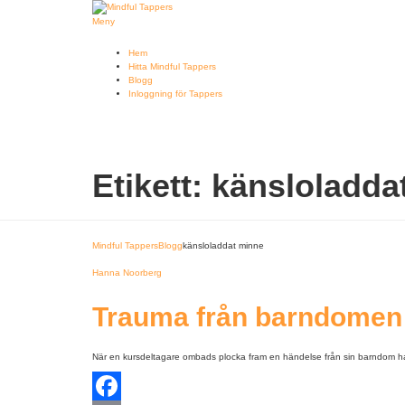
Hoppa
till
Meny
innehåll
Hem
Hitta Mindful Tappers
Blogg
Inloggning för Tappers
Etikett:
känsloladda
Mindful Tappers
Blogg
känsloladdat minne
Hanna Noorberg
Trauma från barndomen m
När en kursdeltagare ombads plocka fram en händelse från sin barndom ham