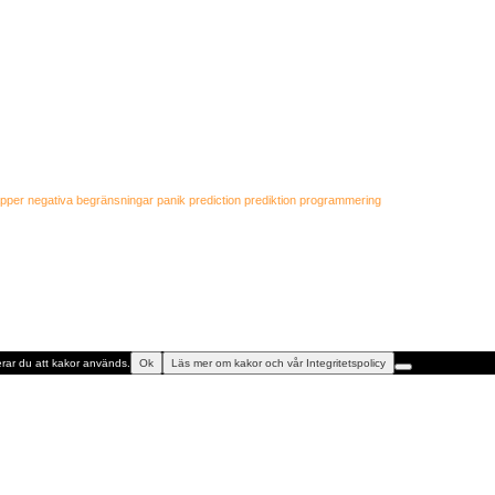
apper
negativa begränsningar
panik
prediction
prediktion
programmering
rar du att kakor används.
Ok
Läs mer om kakor och vår Integritetspolicy