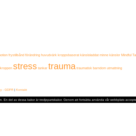
otion
frystillsånd
förändring
huvudvärk
kroppsbaserat
känsloladdat minne
känslor
Mindful T
stress
trauma
 kroppen
tankar
traumatisk barndom
utmattning
icy - GDPR
|
Kontakt
n. En del av dessa kakor är tredjepartskakor. Genom att fortsätta använda vår webbplats accepte