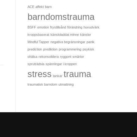
ACE
affekt
barn
barndomstrauma
BSFF
emotion
frystillsånd
förändring
huvudvärk
kroppsbaserat
känsloladdat minne
känslor
Mindful Tapper
negativa begränsningar
panik
prediction
prediktion
programmering
psykisk
ohälsa
rekonsolidera
ryggont
smärtor
spruträdsla
spänningar i kroppen
stress
trauma
tankar
traumatisk barndom
utmattning