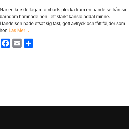
När en kursdeltagare ombads plocka fram en händelse från sin
barndom hamnade hon i ett starkt känsloladdat minne.
Händelsen hade etsat sig fast, gett avtryck och fått följder som
hon
Läs Mer …
Facebook
Email
Dela