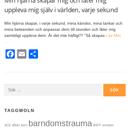
uppleva mig själv i världen, varje sekund
Min hjärna skapar, i varje sekund, mina känslor, mina tankar och
mina beteenden och anpassar dem till stunden och låter mig
samtidigt uppleva dem. Är det inte häftigt?! ”Så skapas
Läs Mer
…
Facebook
Email
Dela
Sök
efter:
TAGGMOLN
barndomstrauma
ACE
affekt
barn
BSFF
emotion