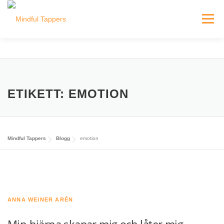
Hoppa
till
Meny
innehåll
HEM
HITTA MINDFUL TAPPERS
BLOGG
ETIKETT:
EMOTION
INLOGGNING FÖR TAPPERS
Mindful Tappers
Blogg
emotion
ANNA WEINER ARÉN
Min hjärna skapar mig och låter mig