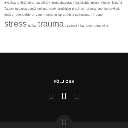
frystillsånd
förändring
huvudvärk
kroppsbaserat
känsloladdat minne
känslor
Mindful
Tapper
negativa begränsningar
panik
prediction
prediktion
programmering
psykisk
ohälsa
rekonsolidera
ryggont
smärtor
spruträdsla
spänningar i kroppen
stress
trauma
tankar
traumatisk barndom
utmattning
FÖLJ OSS