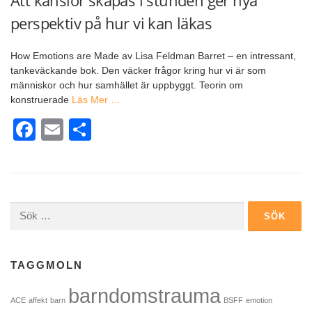
perspektiv på hur vi kan läkas
How Emotions are Made av Lisa Feldman Barret – en intressant,
tankeväckande bok. Den väcker frågor kring hur vi är som
människor och hur samhället är uppbyggt. Teorin om
konstruerade
Läs Mer …
Facebook
Email
Dela
Sök
efter:
TAGGMOLN
barndomstrauma
ACE
affekt
barn
BSFF
emotion