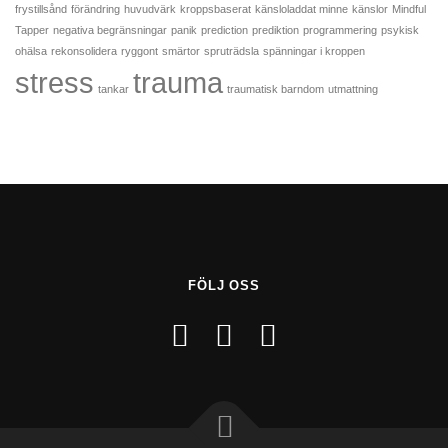
frystillsånd
förändring
huvudvärk
kroppsbaserat
känsloladdat minne
känslor
Mindful
Tapper
negativa begränsningar
panik
prediction
prediktion
programmering
psykisk
ohälsa
rekonsolidera
ryggont
smärtor
spruträdsla
spänningar i kroppen
stress
trauma
tankar
traumatisk barndom
utmattning
FÖLJ OSS