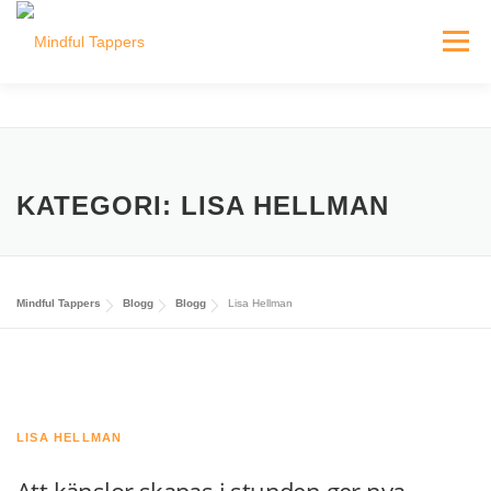
Hoppa
till
Meny
innehåll
HEM
HITTA MINDFUL TAPPERS
BLOGG
KATEGORI:
LISA HELLMAN
INLOGGNING FÖR TAPPERS
Mindful Tappers
Blogg
Blogg
Lisa Hellman
LISA HELLMAN
Att känslor skapas i stunden ger nya